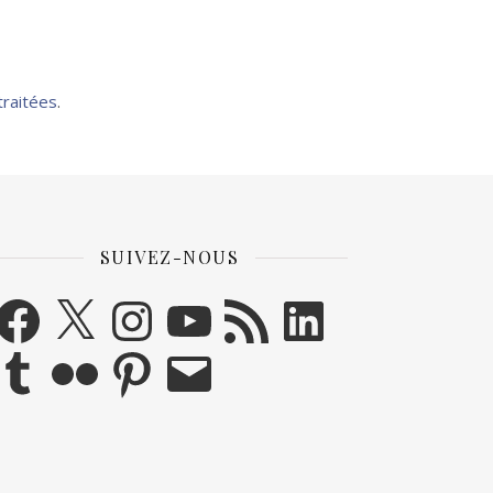
traitées
.
SUIVEZ-NOUS
acebook
X
Instagram
YouTube
Flux RSS
LinkedIn
umblr
Flickr
Pinterest
E-mail