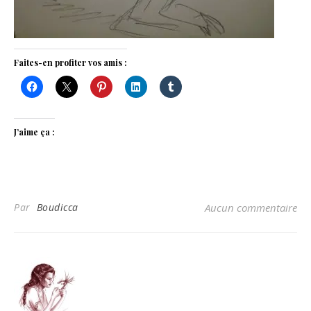
Faites-en profiter vos amis :
J’aime ça :
Par
Boudicca
Aucun commentaire