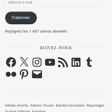
S'abonner
Rejoignez les 1 667 autres abonnés
SUIVEZ-NOUS
Facebook
X
Instagram
YouTube
Flux RSS
LinkedIn
Tumblr
Flickr
Pinterest
E-mail
Articles récents
Fictions / Essais
Bandes Dessinées
Reportages
Du livre à l’écran
À propos