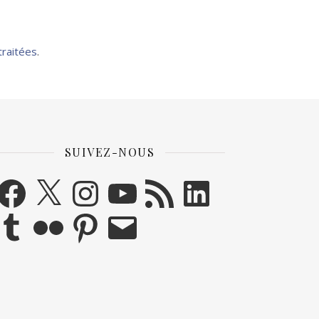
traitées
.
SUIVEZ-NOUS
acebook
X
Instagram
YouTube
Flux RSS
LinkedIn
umblr
Flickr
Pinterest
E-mail