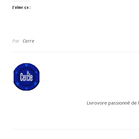
J’aime ça :
Par
Carre
Livrovore passionné de le