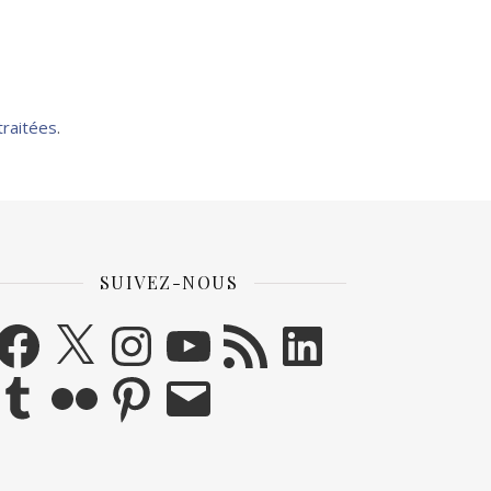
traitées
.
SUIVEZ-NOUS
acebook
X
Instagram
YouTube
Flux RSS
LinkedIn
umblr
Flickr
Pinterest
E-mail