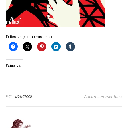
Faites-en profiter vos amis :
J’aime ça :
Par
Boudicca
Aucun commentaire