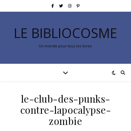
LE BIBLIOCOSME
Un monde pour tous les livres
le-club-des-punks-
contre-lapocalypse-
zombie