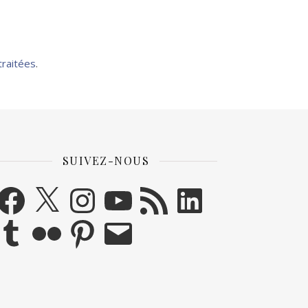
traitées
.
SUIVEZ-NOUS
acebook
X
Instagram
YouTube
Flux RSS
LinkedIn
umblr
Flickr
Pinterest
E-mail