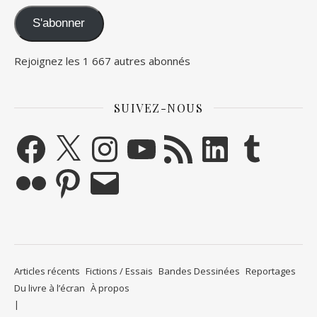
S'abonner
Rejoignez les 1 667 autres abonnés
SUIVEZ-NOUS
Facebook
X
Instagram
YouTube
Flux RSS
LinkedIn
Tumblr
Flickr
Pinterest
E-mail
Articles récents
Fictions / Essais
Bandes Dessinées
Reportages
Du livre à l’écran
À propos