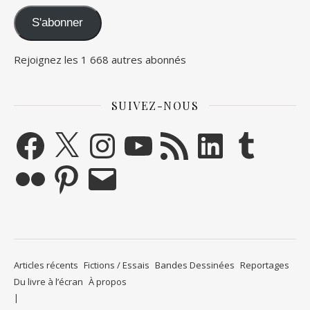
S'abonner
Rejoignez les 1 668 autres abonnés
SUIVEZ-NOUS
Facebook
X
Instagram
YouTube
Flux RSS
LinkedIn
Tumblr
Flickr
Pinterest
E-mail
Articles récents
Fictions / Essais
Bandes Dessinées
Reportages
Du livre à l’écran
À propos