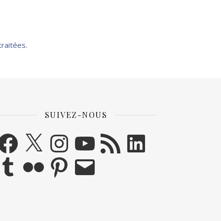
traitées
.
SUIVEZ-NOUS
acebook
X
Instagram
YouTube
Flux RSS
LinkedIn
umblr
Flickr
Pinterest
E-mail