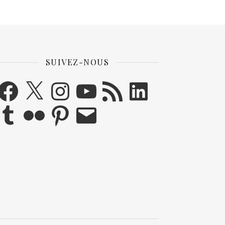
SUIVEZ-NOUS
acebook
X
Instagram
YouTube
Flux RSS
LinkedIn
umblr
Flickr
Pinterest
E-mail