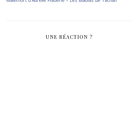
Malemort d’Aurélie Haderlé – Les Blablas de Tachan
UNE RÉACTION ?