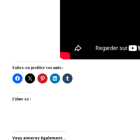
Faites-en profiter vos amis :
J’aime ça :
Vous aimerez également...