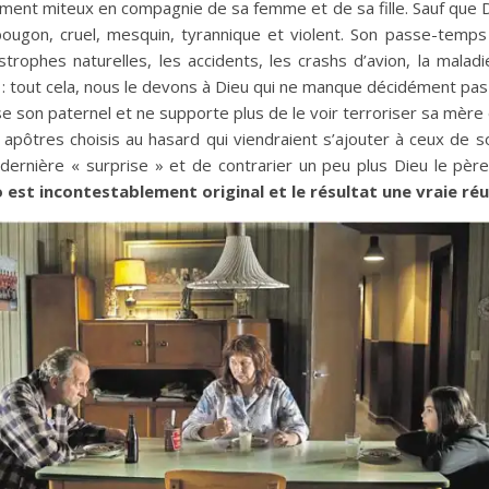
tement miteux en compagnie de sa femme et de sa fille. Sauf que Di
 bougon, cruel, mesquin, tyrannique et violent. Son passe-temp
trophes naturelles, les accidents, les crashs d’avion, la mala
: tout cela, nous le devons à Dieu qui ne manque décidément pas 
éprise son paternel et ne supporte plus de le voir terroriser sa m
apôtres choisis au hasard qui viendraient s’ajouter à ceux de so
e dernière « surprise » et de contrarier un peu plus Dieu le pè
 est incontestablement original et le résultat une vraie réu