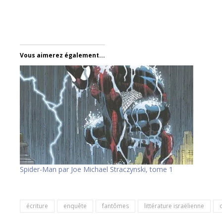
Vous aimerez également...
Spider-Man par Joe Michael Straczynski, tome 1
écriture
enquête
fantômes
littérature israëlienne