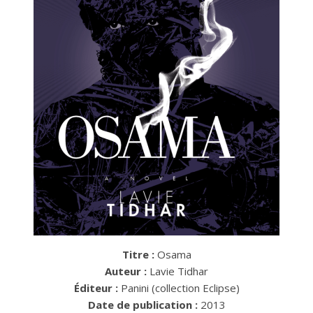
Titre :
Osama
Auteur :
Lavie Tidhar
Éditeur :
Panini (collection Eclipse)
Date de publication :
2013