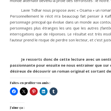
monde alternatif devenu la proie des terroristes : le notre
Lavie Tidhar nous propose avec « Osama » un roman à l
Personnellement le récit m’a beaucoup fait penser à Ka
personnage principal qui évolue dans un monde aux contour
personnages plus étranges les uns que les autres (fantô
interrogations que de réponses. Le résultat est très insoli
l’auteur prend le risque de perdre son lecteur, et c’est just
Je ressorts donc de cette lecture avec un sent
passionnante pour ensuite ne nous entrainer que sur 
désireux de découvrir un roman original et sortant de
Faites-en profiter vos amis :
J’aime ça :