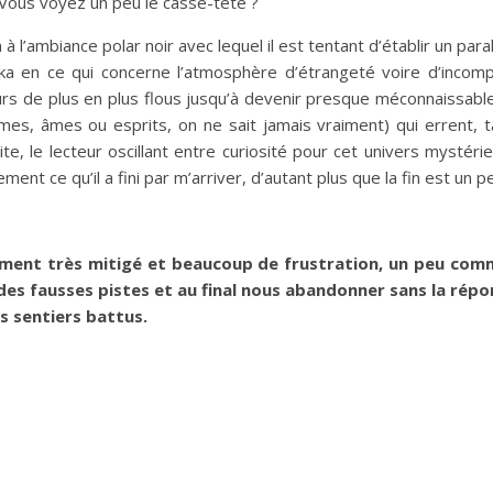
. Vous voyez un peu le casse-tête ?
’ambiance polar noir avec lequel il est tentant d’établir un paral
fka en ce qui concerne l’atmosphère d’étrangeté voire d’incom
s de plus en plus flous jusqu’à devenir presque méconnaissable 
mes, âmes ou esprits, on ne sait jamais vraiment) qui errent, 
te, le lecteur oscillant entre curiosité pour cet univers mystérie
ement ce qu’il a fini par m’arriver, d’autant plus que la fin est un
iment très mitigé et beaucoup de frustration, un peu comm
des fausses pistes et au final nous abandonner sans la répo
s sentiers battus.