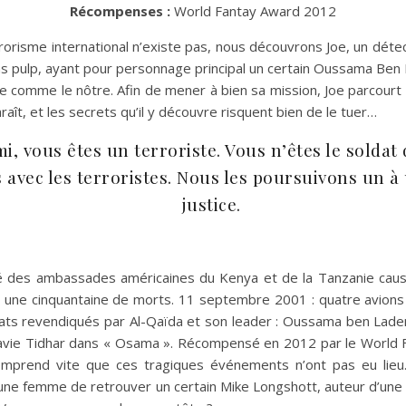
Récompenses :
World Fantay Award 2012
risme international n’existe pas, nous découvrons Joe, un détect
s pulp, ayant pour personnage principal un certain Oussama Ben
 comme le nôtre. Afin de mener à bien sa mission, Joe parcourt l
raît, et les secrets qu’il y découvre risquent bien de le tuer…
, vous êtes un terroriste. Vous n’êtes le soldat
avec les terroristes. Nous les poursuivons un à u
justice.
é des ambassades américaines du Kenya et de la Tanzanie causa
une cinquantaine de morts. 11 septembre 2001 : quatre avions 
ts revendiqués par Al-Qaïda et son leader : Oussama ben Laden. 
avie Tidhar dans « Osama ». Récompensé en 2012 par le World Fa
 comprend vite que ces tragiques événements n’ont pas eu lieu
une femme de retrouver un certain Mike Longshott, auteur d’une s