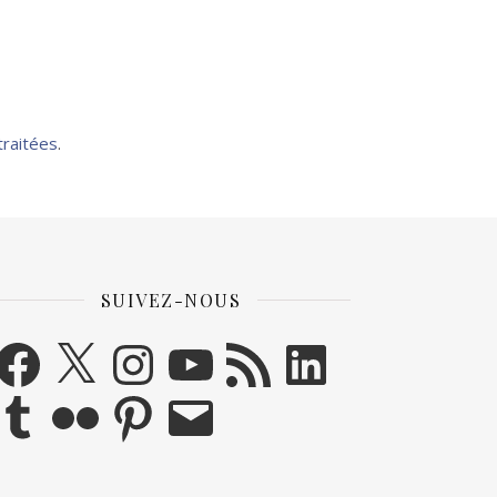
traitées
.
SUIVEZ-NOUS
acebook
X
Instagram
YouTube
Flux RSS
LinkedIn
umblr
Flickr
Pinterest
E-mail