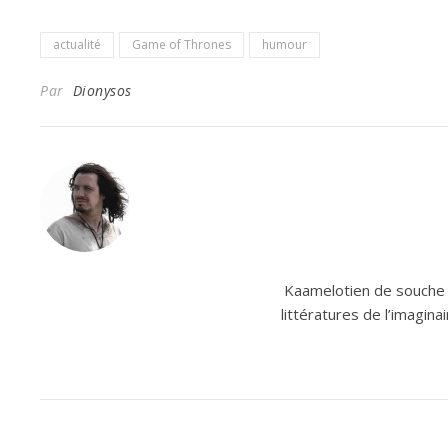
actualité
Game of Thrones
humour
Par
Dionysos
Kaamelotien de souche e
littératures de l’imagin