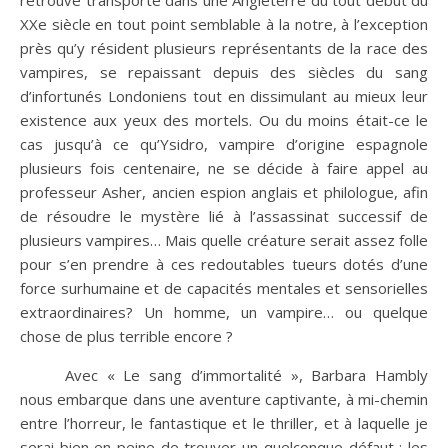
retrouve transporté dans une Angleterre du tout début du
XXe siècle en tout point semblable à la notre, à l’exception
près qu’y résident plusieurs représentants de la race des
vampires, se repaissant depuis des siècles du sang
d’infortunés Londoniens tout en dissimulant au mieux leur
existence aux yeux des mortels. Ou du moins était-ce le
cas jusqu’à ce qu’Ysidro, vampire d’origine espagnole
plusieurs fois centenaire, ne se décide à faire appel au
professeur Asher, ancien espion anglais et philologue, afin
de résoudre le mystère lié à l’assassinat successif de
plusieurs vampires… Mais quelle créature serait assez folle
pour s’en prendre à ces redoutables tueurs dotés d’une
force surhumaine et de capacités mentales et sensorielles
extraordinaires? Un homme, un vampire… ou quelque
chose de plus terrible encore ?
Avec « Le sang d’immortalité », Barbara Hambly
nous embarque dans une aventure captivante, à mi-chemin
entre l’horreur, le fantastique et le thriller, et à laquelle je
serai bien en peine de trouver un quelconque défaut : les