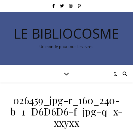
LE BIBLIOCOSME
Un monde pour tous les livres
026459_jpg-r_160_240-
b_1_D6D6D6-f_jpg-q_x-
xxyxx