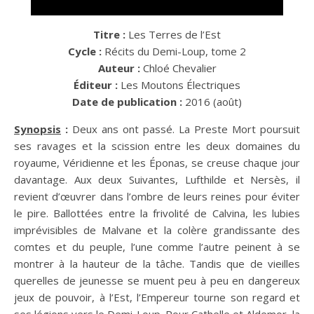
Titre :
Les Terres de l’Est
Cycle :
Récits du Demi-Loup, tome 2
Auteur :
Chloé Chevalier
Éditeur :
Les Moutons Électriques
Date de publication :
2016 (août)
Synopsis
:
Deux ans ont passé. La Preste Mort poursuit
ses ravages et la scission entre les deux domaines du
royaume, Véridienne et les Éponas, se creuse chaque jour
davantage. Aux deux Suivantes, Lufthilde et Nersès, il
revient d’œuvrer dans l’ombre de leurs reines pour éviter
le pire. Ballottées entre la frivolité de Calvina, les lubies
imprévisibles de Malvane et la colère grandissante des
comtes et du peuple, l’une comme l’autre peinent à se
montrer à la hauteur de la tâche. Tandis que de vieilles
querelles de jeunesse se muent peu à peu en dangereux
jeux de pouvoir, à l’Est, l’Empereur tourne son regard et
ses légions vers le Demi-Loup. Pour Cathelle et Aldemor, la