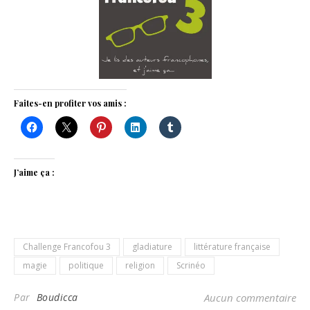
Faites-en profiter vos amis :
J’aime ça :
Challenge Francofou 3
gladiature
littérature française
magie
politique
religion
Scrinéo
Par
Boudicca
Aucun commentaire