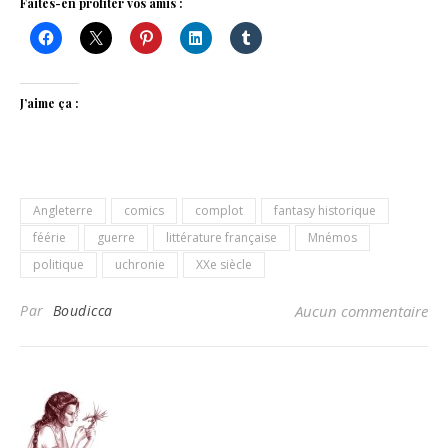
Faites-en profiter vos amis :
J’aime ça :
Angleterre
comics
complot
fantasy historique
féérie
guerre
littérature française
Mnémos
politique
uchronie
XXe siècle
Par
Boudicca
Aucun commentaire